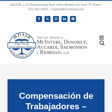
Skip
MDASR, LLP. Representing New York's Workers for Over 70 Years |
631-665-0609
|
inquire@licomplaw.com
to
content
Facebook
X
Instagram
LinkedIn
YouTube
Open toolbar
Compensación de
Trabajadores –